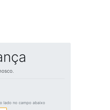
ança
nosco.
ao lado no campo abaixo