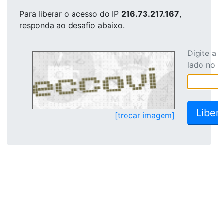
Para liberar o acesso
do IP
216.73.217.167
,
responda ao desafio abaixo.
Digite 
lado no
[trocar imagem]