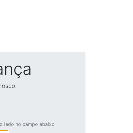
ança
nosco.
ao lado no campo abaixo