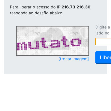
Para liberar o acesso
do IP
216.73.216.30
,
responda ao desafio abaixo.
Digite 
lado no
[trocar imagem]