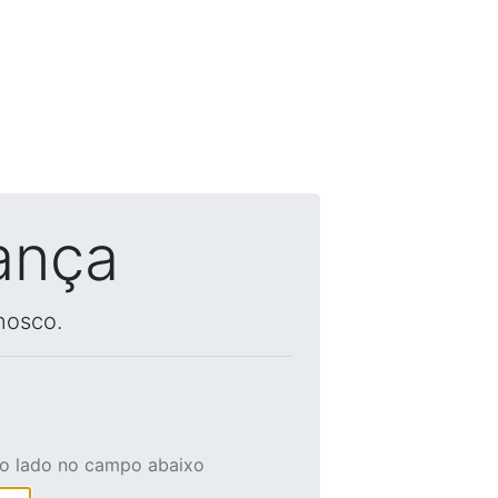
ança
nosco.
ao lado no campo abaixo